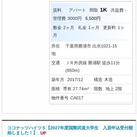
1K
賃料
アパート
間取
共益費・
管理費
3000円
5,500円
敷金
2ヶ月
礼金
1ヶ月
更新料
1ヶ
月
所在
千葉県勝浦市 出水1021-15
地
交通
ＪＲ外房線 勝浦駅 徒歩11分
(850m)
築年月
2017/12
構造
木造
面積
専有 27.74m²
階数
地上 2階
物件番号
CA017
ココナッツハイツ５【2027年度国際武道大学生 入居申込受付開
始しました！】
UP