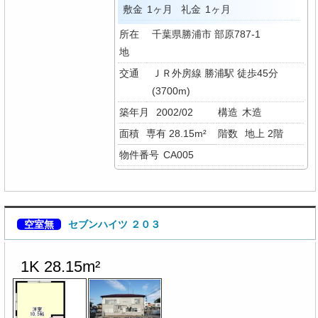
敷金
1ヶ月
礼金
1ヶ月
所在
千葉県勝浦市 部原787-1
地
交通
ＪＲ外房線 勝浦駅 徒歩45分
(3700m)
築年月
2002/02
構造
木造
面積
専有 28.15m²
階数
地上 2階
物件番号
CA005
空室無
セブンハイツ ２０３
1K 28.15m²