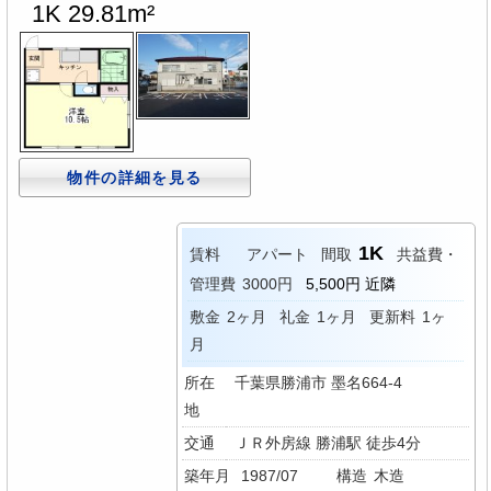
1K 29.81m²
物件の詳細を見る
1K
賃料
アパート
間取
共益費・
管理費
3000円
5,500円 近隣
敷金
2ヶ月
礼金
1ヶ月
更新料
1ヶ
月
所在
千葉県勝浦市 墨名664-4
地
交通
ＪＲ外房線 勝浦駅 徒歩4分
築年月
1987/07
構造
木造