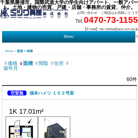
千葉県勝浦市。国際武道大学の学生向けアパート、一般アパー
ト、土地・建物の売買、戸建・店舗・事務所の賃貸、仲介。
お問い合わせ・ご相談はお気軽にどうぞ
0470-73-1155
Tel.
【E-mail】mk-chintai@ace.ocn.ne.jp
【営業時間】09:00 ～ 17:15 【定 休 日】水曜・祭日
Menu
t
c
Home
»
賃貸 > 検索
価格
面積
間取
住所
築年月
60件
空室無
福本ハイツ １０２号室
1K 17.01m²