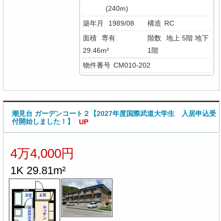
(240m)
築年月
1989/08
構造
RC
面積
専有
階数
地上 5階 地下
29.46m²
1階
物件番号
CM010-202
潮見台 ガーデンコート２【2027年度国際武道大学生 入居申込受
付開始しました！】
UP
4万4,000円
1K 29.81m²