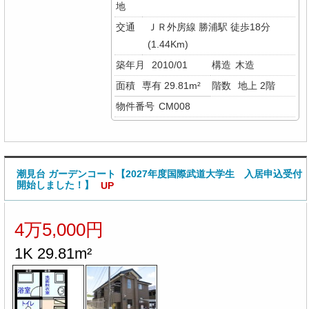
地
交通
ＪＲ外房線 勝浦駅 徒歩18分
(1.44Km)
築年月
2010/01
構造
木造
面積
専有 29.81m²
階数
地上 2階
物件番号
CM008
潮見台 ガーデンコート【2027年度国際武道大学生 入居申込受付
開始しました！】
UP
4万5,000円
1K 29.81m²