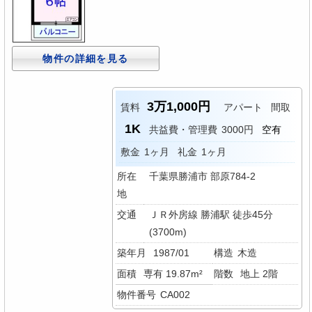
物件の詳細を見る
3万1,000円
賃料
アパート
間取
1K
共益費・管理費
3000円
空有
敷金
1ヶ月
礼金
1ヶ月
所在
千葉県勝浦市 部原784-2
地
交通
ＪＲ外房線 勝浦駅 徒歩45分
(3700m)
築年月
1987/01
構造
木造
面積
専有 19.87m²
階数
地上 2階
物件番号
CA002