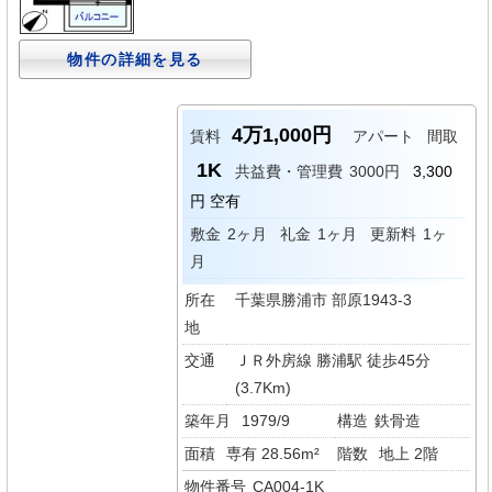
物件の詳細を見る
4万1,000円
賃料
アパート
間取
1K
共益費・管理費
3000円
3,300
円 空有
敷金
2ヶ月
礼金
1ヶ月
更新料
1ヶ
月
所在
千葉県勝浦市 部原1943-3
地
交通
ＪＲ外房線 勝浦駅 徒歩45分
(3.7Km)
築年月
1979/9
構造
鉄骨造
面積
専有 28.56m²
階数
地上 2階
物件番号
CA004-1K