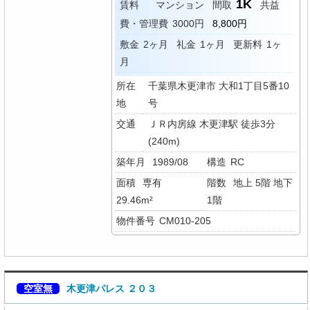
1K
賃料
マンション
間取
共益
費・管理費
3000円
8,800円
敷金
2ヶ月
礼金
1ヶ月
更新料
1ヶ
月
所在
千葉県木更津市 大和1丁目5番10
地
号
交通
ＪＲ内房線 木更津駅 徒歩3分
(240m)
築年月
1989/08
構造
RC
面積
専有
階数
地上 5階 地下
29.46m²
1階
物件番号
CM010-205
空室無
木更津パレス ２０３