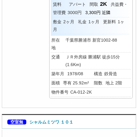
2K
賃料
アパート
間取
共益費・
管理費
3000円
3,300円 近隣
敷金
2ヶ月
礼金
1ヶ月
更新料
1ヶ
月
所在
千葉県勝浦市 新官1002-88
地
交通
ＪＲ外房線 勝浦駅 徒歩15分
(1.6Km)
築年月
1978/08
構造
鉄骨造
面積
専有 25.92m²
階数
地上 2階
物件番号
CA-012-2K
空室無
シャルムミツワ １０１