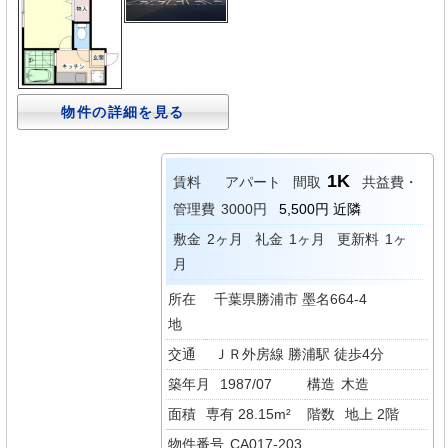
物件の詳細を見る
1K
賃料
アパート
間取
共益費・
管理費
3000円
5,500円 近隣
敷金
2ヶ月
礼金
1ヶ月
更新料
1ヶ
月
所在
千葉県勝浦市 墨名664-4
地
交通
ＪＲ外房線 勝浦駅 徒歩4分
築年月
1987/07
構造
木造
面積
専有 28.15m²
階数
地上 2階
物件番号
CA017-203