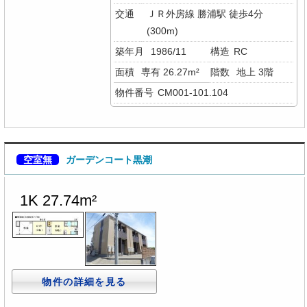
交通
ＪＲ外房線 勝浦駅 徒歩4分
(300m)
築年月
1986/11
構造
RC
面積
専有 26.27m²
階数
地上 3階
物件番号
CM001-101.104
空室無
ガーデンコート黒潮
1K 27.74m²
物件の詳細を見る