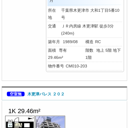
月
所在
千葉県木更津市 大和1丁目5番10
地
号
交通
ＪＲ内房線 木更津駅 徒歩3分
(240m)
築年月
1989/08
構造
RC
面積
専有
階数
地上 5階 地下
29.46m²
1階
物件番号
CM010-203
空室無
木更津パレス ２０２
1K 29.46m²