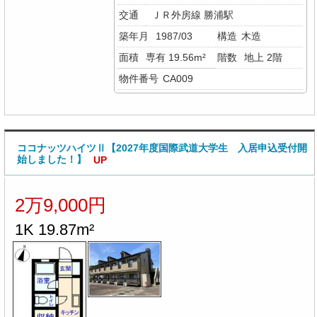
交通
ＪＲ外房線 勝浦駅
築年月
1987/03
構造
木造
面積
専有 19.56m²
階数
地上 2階
物件番号
CA009
ココナッツハイツⅡ【2027年度国際武道大学生 入居申込受付開
始しました！】
UP
2万9,000円
1K 19.87m²