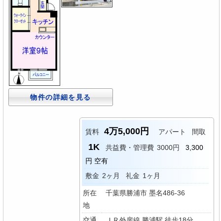
物件の詳細を見る
4万5,000円
賃料
アパート
間取
1K
共益費・管理費
3000円
3,300
円 空有
敷金
2ヶ月
礼金
1ヶ月
所在
千葉県勝浦市 墨名486-36
地
交通
ＪＲ外房線 勝浦駅 徒歩18分