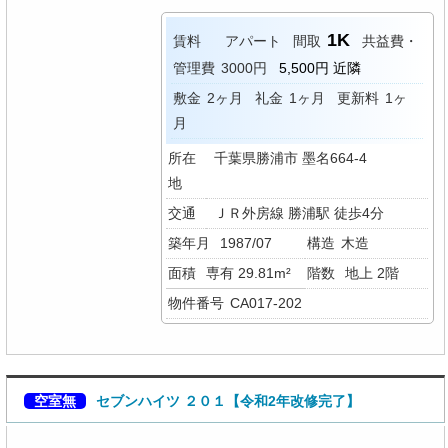
1K
賃料
アパート
間取
共益費・
管理費
3000円
5,500円 近隣
敷金
2ヶ月
礼金
1ヶ月
更新料
1ヶ
月
所在
千葉県勝浦市 墨名664-4
地
交通
ＪＲ外房線 勝浦駅 徒歩4分
築年月
1987/07
構造
木造
面積
専有 29.81m²
階数
地上 2階
物件番号
CA017-202
空室無
セブンハイツ ２０１【令和2年改修完了】