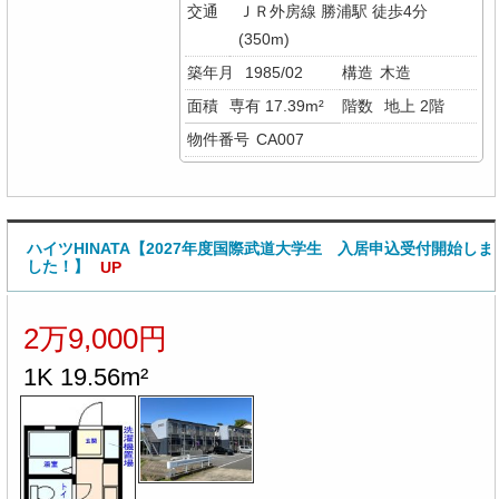
交通
ＪＲ外房線 勝浦駅 徒歩4分
(350m)
築年月
1985/02
構造
木造
面積
専有 17.39m²
階数
地上 2階
物件番号
CA007
ハイツHINATA【2027年度国際武道大学生 入居申込受付開始しま
した！】
UP
2万9,000円
1K 19.56m²