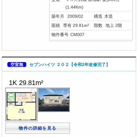
(1.44Km)
築年月
2009/02
構造
木造
面積
専有 29.81m²
階数
地上 2階
物件番号
CM007
空室無
セブンハイツ ２０２【令和2年改修完了】
1K 29.81m²
物件の詳細を見る