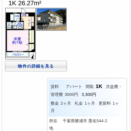
1K 26.27m²
物件の詳細を見る
1K
賃料
アパート
間取
共益費・
管理費
3000円
3,300円
敷金
2ヶ月
礼金
1ヶ月
更新料
1ヶ
月
所在
千葉県勝浦市 墨名544-2
地