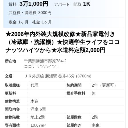
3万1,000円
1K
賃料
アパート
間取
共益費・管理費
3000円
敷金
1ヶ月
礼金
1ヶ月
★2006年内外装大規模改修★新品家電付き
（冷蔵庫・洗濯機）★快適学生ライフをココ
ナッツハイツから★水道料定額2,000円
千葉県勝浦市部原784-2
所在地
ココナッツハイツⅠ
ＪＲ外房線 勝浦駅 徒歩45分 (3700m)
交通
代理
2年（更新可）
取引態様
契約期間
無
更新料
媒介手数料
木造
建物構造
洋室 6畳
間取内容
地上2階
2階
建物階数
部屋階数
19.87m²
南東
専有面積
部屋向き