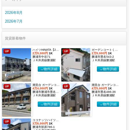
2026年8月
2026年7月
賃貸新着物件
ハイツHINATA【2027年度国際武道大学生 入居申込受付開始しました！】
ガーデンコートくすのき 【2027年度国際武道大学生 入居申込受付開始しました！】
UP
UP
2万9,000円
1K
2万9,000円
1K
勝浦市中谷71
勝浦市墨名543-2
ＪＲ外房線勝浦駅
ＪＲ外房線勝浦駅
→物件詳細
→物件詳細
潮見台 ガーデンコート２【2027年度国際武道大学生 入居申込受付開始しました！】
潮見台 ガーデンコート【2027年度国際武道大学生 入居申込受付開始しました！】
UP
UP
4万4,000円
1K
4万5,000円
1K
勝浦市勝浦市墨名486-32
勝浦市墨名486-36
ＪＲ外房線勝浦駅
ＪＲ外房線勝浦駅
→物件詳細
→物件詳細
ココナッツハイツ６【2027年度国際武道大学生 入居申込受付開始しました！】
UP
3万8,000円
1K
勝浦市部原786-1