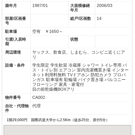
1987/01
2006/03
築年月
大規模修繕
年月
14
部屋/区画番
総戸/区画数
号
空有 ￥1650～
駐車場
引渡/入居時
状態
期
ヤックス、飲食店、しまむら、コンビニ近くにア
周辺環境
リ
学生限定
学生歓迎
冷蔵庫
シャワー
トイレ専用
バ
設備・条件
ス・トイレ別
エアコン
室内洗濯機置き場
インター
ネット利用料無料
TVドアホン
防犯カメラ
プロパ
ンガス
駐車場有
駐輪場
バイク置き場
バルコニー
フローリング
家具・家電付
目の前乾燥機BOXアリ
CA002
物件番号
代理
自社・代理物
件
1階29,000円 国際武道大学から2.5Km（徒歩25分、原付5分）