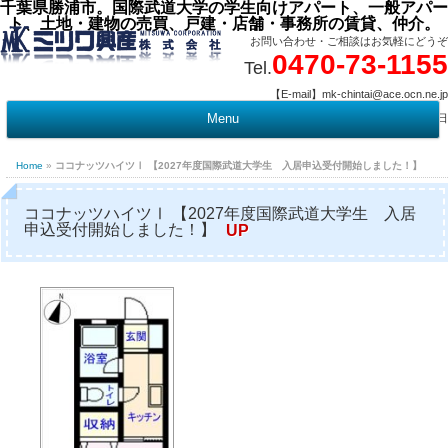
千葉県勝浦市。国際武道大学の学生向けアパート、一般アパー
ト、土地・建物の売買、戸建・店舗・事務所の賃貸、仲介。
お問い合わせ・ご相談はお気軽にどうぞ
0470-73-1155
Tel.
【E-mail】mk-chintai@ace.ocn.ne.jp
【営業時間】09:00 ～ 17:15 【定 休 日】水曜・祭日
Menu
t
c
Home
»
ココナッツハイツⅠ 【2027年度国際武道大学生 入居申込受付開始しました！】
ココナッツハイツⅠ 【2027年度国際武道大学生 入居
申込受付開始しました！】
UP