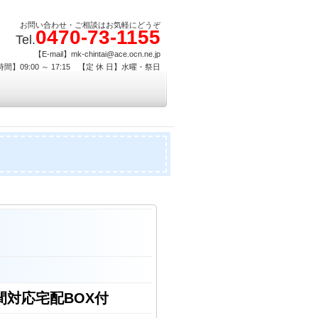
お問い合わせ・ご相談はお気軽にどうぞ
0470-73-1155
Tel.
【E-mail】mk-chintai@ace.ocn.ne.jp
間】09:00 ～ 17:15 【定 休 日】水曜・祭日
間対応宅配BOX付