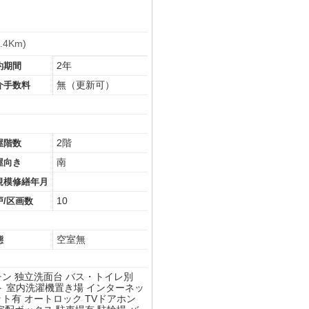
4Km)
2年
約期間
無（更新可）
介手数料
2階
屋階数
南
屋向き
規模修繕年月
10
戸/区画数
空室無
態
チン
独立洗面台
バス・トイレ別
ト
室内洗濯機置き場
インターネッ
ット有
オートロック
TVドアホン