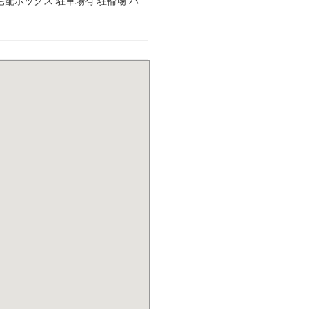
宅配ボックス
駐車場有
駐輪場
バ