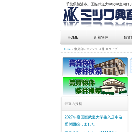
千葉県勝浦市。国際武道大学の学生向け
Skip
to
HOME
新着物件
賃貸
content
Home
»
潮見台レジデンス Ａ棟 Ｂタイプ
最近の投稿
2027年度国際武道大学生入居申込
受付開始しました！