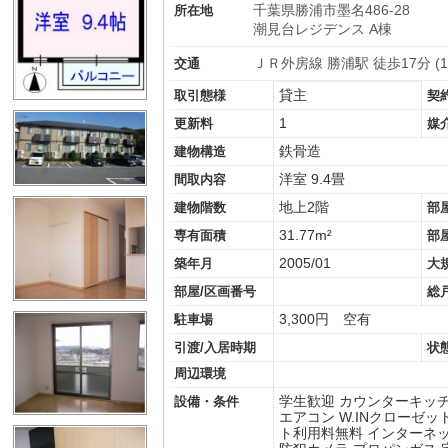
千葉県勝浦市墨名486-28
所在地
潮見台レジデンス A棟
ＪＲ外房線 勝浦駅 徒歩17分 (1.
交通
貸主
取引態様
契
1
更新料
媒
鉄骨造
建物構造
洋室 9.4畳
間取内容
地上2階
建物階数
部
31.77m²
専有面積
部
2005/01
築年月
大
部屋/区画番号
総
3,300円 空有
駐車場
引渡/入居時期
状
周辺環境
学生歓迎
カウンターキッ
設備・条件
エアコン
W.INクローゼッ
ト利用料無料
インターネ