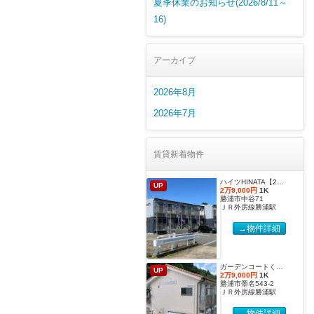
夏季休業のお知らせ(2026/8/11～
16)
アーカイブ
2026年8月
2026年7月
賃貸新着物件
ハイツHINATA【2027年度国際武道大学生 入居申込受付開始しました！】
UP
2万9,000円
1K
勝浦市中谷71
ＪＲ外房線勝浦駅
→物件詳細
ガーデンコートくすのき 【2027年度国際武道大学生 入居申込受付開始しました！】
UP
2万9,000円
1K
勝浦市墨名543-2
ＪＲ外房線勝浦駅
→物件詳細