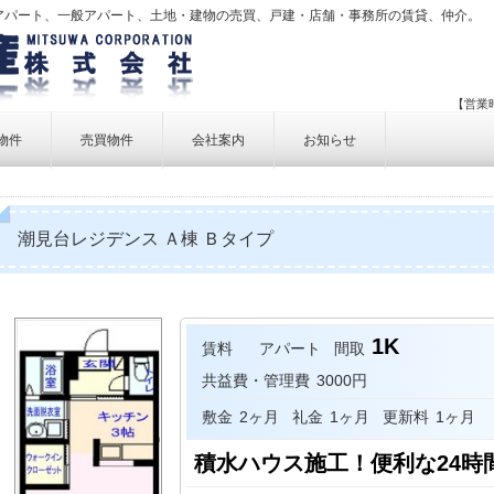
アパート、一般アパート、土地・建物の売買、戸建・店舗・事務所の賃貸、仲介。
【営業時
物件
売買物件
会社案内
お知らせ
賃貸物件一覧
売買物件一覧
事業内容
賃貸物件検索
売買物件検索
個人情報保護方針
潮見台レジデンス Ａ棟 Ｂタイプ
アクセス
お問い合せ
1K
賃料
アパート
間取
共益費・管理費
3000円
敷金
2ヶ月
礼金
1ヶ月
更新料
1ヶ月
積水ハウス施工！便利な24時