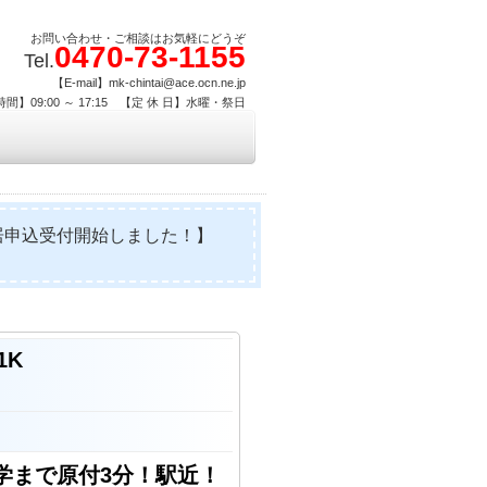
お問い合わせ・ご相談はお気軽にどうぞ
0470-73-1155
Tel.
【E-mail】mk-chintai@ace.ocn.ne.jp
間】09:00 ～ 17:15 【定 休 日】水曜・祭日
居申込受付開始しました！】
1K
大学まで原付3分！駅近！