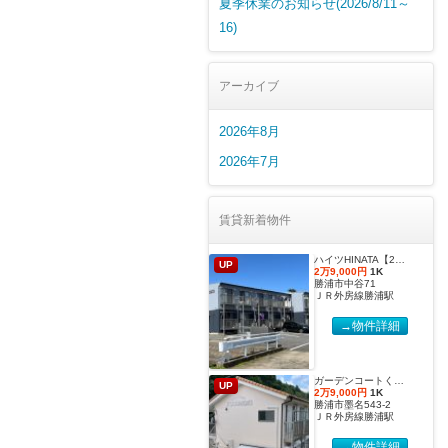
夏季休業のお知らせ(2026/8/11～
16)
アーカイブ
2026年8月
2026年7月
賃貸新着物件
ハイツHINATA【2027年度国際武道大学生 入居申込受付開始しました！】
UP
2万9,000円
1K
勝浦市中谷71
ＪＲ外房線勝浦駅
→物件詳細
ガーデンコートくすのき 【2027年度国際武道大学生 入居申込受付開始しました！】
UP
2万9,000円
1K
勝浦市墨名543-2
ＪＲ外房線勝浦駅
→物件詳細