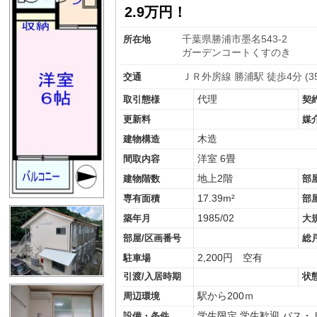
2.9万円！
千葉県勝浦市墨名543-2
所在地
ガーデンコートくすのき
ＪＲ外房線 勝浦駅 徒歩4分 (35
交通
代理
取引態様
契
更新料
媒
木造
建物構造
洋室 6畳
間取内容
地上2階
建物階数
部
17.39m²
専有面積
部
1985/02
築年月
大
部屋/区画番号
総
2,200円 空有
駐車場
引渡/入居時期
状
駅から200ｍ
周辺環境
学生限定
学生歓迎
バス・
設備・条件