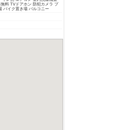
料無料
TVドアホン
防犯カメラ
プ
場
バイク置き場
バルコニー