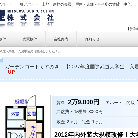
アパート、一般アパート、土地・建物の売買、戸建・店舗・事務所の賃貸、仲介。
【営業時
物件
売買物件
会社案内
お知らせ
際武道大学生 入居申込受付開始しました！】
賃貸物件一覧
売買物件一覧
事業内容
賃貸物件検索
売買物件検索
個人情報保護方針
ガーデンコートくすのき 【2027年度国際武道大学生 入
UP
アクセス
お問い合せ
2万9,000円
賃料
アパート
間取
共益費・管理費
3000円
敷金
2ヶ月
礼金
1ヶ月
2012年内外装大規模改修！