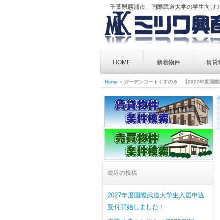
千葉県勝浦市。国際武道大学の学生向け
Skip
to
HOME
新着物件
賃貸
content
Home
»
ガーデンコートくすのき 【2027年度国
最近の投稿
2027年度国際武道大学生入居申込
受付開始しました！