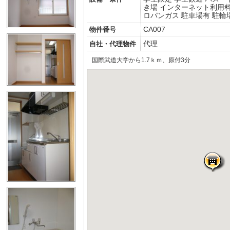
き場
インターネット利用
ロパンガス
駐車場有
駐輪
CA007
物件番号
代理
自社・代理物件
国際武道大学から1.7ｋｍ、原付3分