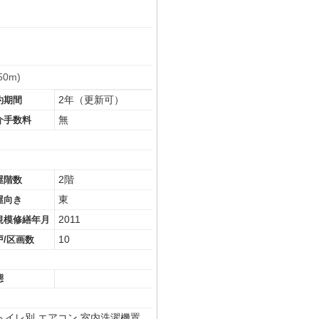
0m)
2年（更新可）
約期間
無
介手数料
2階
屋階数
東
屋向き
2011
規模修繕年月
10
戸/区画数
態
トイレ別
エアコン
室内洗濯機置