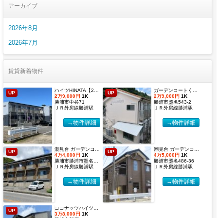
アーカイブ
2026年8月
2026年7月
賃貸新着物件
ハイツHINATA【2027年度国際武道大学生 入居申込受付開始しました！】
ガーデンコートくすのき 【2027年度国際武道大学生 入居申込受付開始しました！】
UP
UP
2万9,000円
1K
2万9,000円
1K
勝浦市中谷71
勝浦市墨名543-2
ＪＲ外房線勝浦駅
ＪＲ外房線勝浦駅
→物件詳細
→物件詳細
潮見台 ガーデンコート２【2027年度国際武道大学生 入居申込受付開始しました！】
潮見台 ガーデンコート【2027年度国際武道大学生 入居申込受付開始しました！】
UP
UP
4万4,000円
1K
4万5,000円
1K
勝浦市勝浦市墨名486-32
勝浦市墨名486-36
ＪＲ外房線勝浦駅
ＪＲ外房線勝浦駅
→物件詳細
→物件詳細
ココナッツハイツ６【2027年度国際武道大学生 入居申込受付開始しました！】
UP
3万8,000円
1K