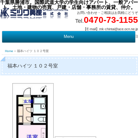
千葉県勝浦市。国際武道大学の学生向けアパート、一般アパー
ト、土地・建物の売買、戸建・店舗・事務所の賃貸、仲介。
お問い合わせ・ご相談はお気軽にどうぞ
0470-73-1155
Tel.
【E-mail】mk-chintai@ace.ocn.ne.jp
【営業時間】09:00 ～ 17:15 【定 休 日】水曜・祭日
Menu
t
c
Home
»
福本ハイツ １０２号室
福本ハイツ １０２号室