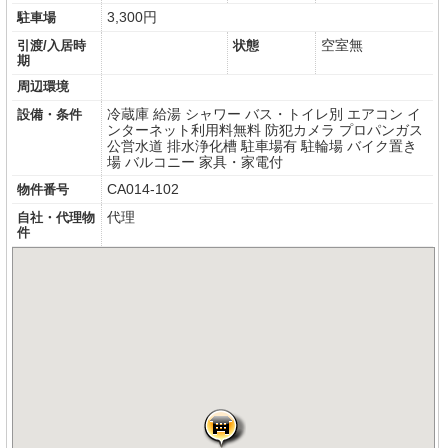
3,300円
駐車場
空室無
引渡/入居時
状態
期
周辺環境
冷蔵庫
給湯
シャワー
バス・トイレ別
エアコン
イ
設備・条件
ンターネット利用料無料
防犯カメラ
プロパンガス
公営水道
排水浄化槽
駐車場有
駐輪場
バイク置き
場
バルコニー
家具・家電付
CA014-102
物件番号
代理
自社・代理物
件