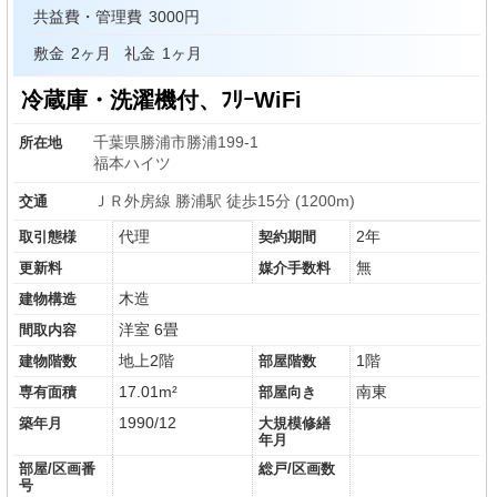
共益費・管理費
3000円
敷金
2ヶ月
礼金
1ヶ月
冷蔵庫・洗濯機付、ﾌﾘｰWiFi
千葉県勝浦市勝浦199-1
所在地
福本ハイツ
ＪＲ外房線 勝浦駅 徒歩15分 (1200m)
交通
代理
2年
取引態様
契約期間
無
更新料
媒介手数料
木造
建物構造
洋室 6畳
間取内容
地上2階
1階
建物階数
部屋階数
17.01m²
南東
専有面積
部屋向き
1990/12
築年月
大規模修繕
年月
部屋/区画番
総戸/区画数
号