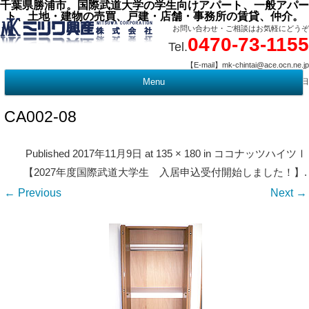
千葉県勝浦市。国際武道大学の学生向けアパート、一般アパー
ト、土地・建物の売買、戸建・店舗・事務所の賃貸、仲介。
お問い合わせ・ご相談はお気軽にどうぞ
0470-73-1155
Tel.
【E-mail】mk-chintai@ace.ocn.ne.jp
【営業時間】09:00 ～ 17:15 【定 休 日】水曜・祭日
Menu
t
c
CA002-08
Published
2017年11月9日
at
135 × 180
in
ココナッツハイツⅠ
【2027年度国際武道大学生 入居申込受付開始しました！】
.
← Previous
Next →