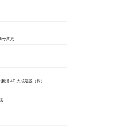
商号変更
ン勝浦 4F 大成建設（株）
店