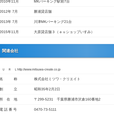
2010年11月
MKパーキング駅前7台
2012年 7月
勝浦貸店舗
2013年 7月
川津MKパーキング21台
2015年11月
大原貸店舗３（ａｕショップいすみ）
関連会社
Ｕ Ｒ Ｌ
http://www.mitsuwa-create.co.jp
名 称
株式会社ミツワ・クリエイト
創 立
昭和35年2月2日
所 在 地
〒299-5231 千葉県勝浦市沢倉160番地2
電 話 番 号
0470-73-5111