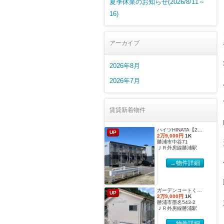
夏季休業のお知らせ(2026/8/11～
16)
アーカイブ
2026年8月
2026年7月
賃貸新着物件
ハイツHINATA【2027年度国際武道大学生 入居申込受付開始しました！】
UP
2万9,000円
1K
勝浦市中谷71
ＪＲ外房線勝浦駅
→物件詳細
ガーデンコートくすのき 【2027年度国際武道大学生 入居申込受付開始しました！】
UP
2万9,000円
1K
勝浦市墨名543-2
ＪＲ外房線勝浦駅
→物件詳細