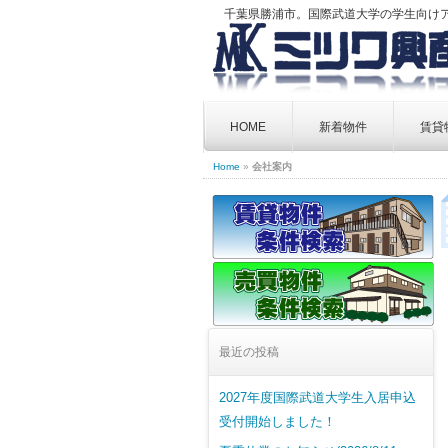
千葉県勝浦市。国際武道大学の学生向け
Skip
to
HOME
新着物件
賃貸
content
Home
»
会社案内
最近の投稿
2027年度国際武道大学生入居申込
受付開始しました！