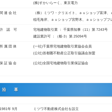
(株)すかいらーく、東京電力
関 連 会 社
（株）ミツワ・クリエイト、ａｕショップ富津、
稲毛海岸、ａｕショップ宮野木、ａｕショップフ
許 認 可
宅地建物取引業 ： 千葉県知事（11）第 7243号
建設業許可 ：（般-3）第 25094号
所 属 団 体
(一社)千葉県宅地建物取引業協会会員
(公社)首都圏不動産公正取引協議会加盟
保 証 協 会
(公社)全国宅地建物取引業保証協会
沿 革
1981年 9月
ミツワ不動産株式会社を設立