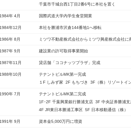
千葉市千城台西1丁目2番6号に本社を置く
1984年 4月
国際武道大学内学生食堂開業
1984年12月
本社を勝浦市沢倉144番地1へ移転
1986年 8月
ミツワ不動産株式会社からミツワ興産株式会社に
1987年 9月
建設業の許可取得事業開始
1987年11月
貸店舗「ココナッツプラザ」完成
1988年10月
テナントビルMK第一完成
１F しみず家 2F もちづき 3F（株）リゾートイ
1990年 7月
テナントビルMK第二完成
1F･2F 千葉興業銀行勝浦支店 3F 中央証券勝浦支
4F JR東日本勝浦工事区 5F 日本移動通信（株）
1991年 9月
資本金5,000万円に増資