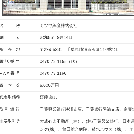
名 称
ミツワ興産株式会社
創 立
昭和56年9月14日
所 在 地
〒299-5231 千葉県勝浦市沢倉144番地1
電 話 番 号
0470-73-1155（代）
F A X 番 号
0470-73-1166
資 本 金
5,000万円
代表取締役
齋藤 義典
取 引 銀 行
千葉興業銀行勝浦支店、千葉銀行勝浦支店、京葉
主要取引先
大成有楽不動産（株）、(株)千葉興業銀行、日本道
ンク(株）、亀田総合病院、積水ハウス（株）、