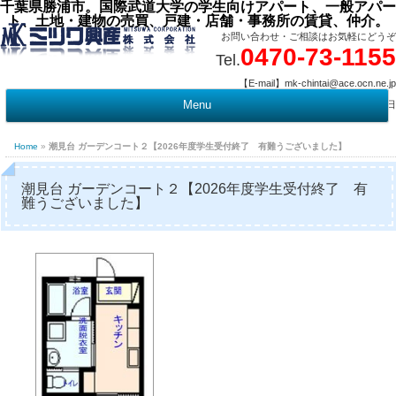
千葉県勝浦市。国際武道大学の学生向けアパート、一般アパー
ト、土地・建物の売買、戸建・店舗・事務所の賃貸、仲介。
お問い合わせ・ご相談はお気軽にどうぞ
0470-73-1155
Tel.
【E-mail】mk-chintai@ace.ocn.ne.jp
【営業時間】09:00 ～ 17:15 【定 休 日】水曜・祭日
Menu
t
c
Home
»
潮見台 ガーデンコート２【2026年度学生受付終了 有難うございました】
潮見台 ガーデンコート２【2026年度学生受付終了 有
難うございました】