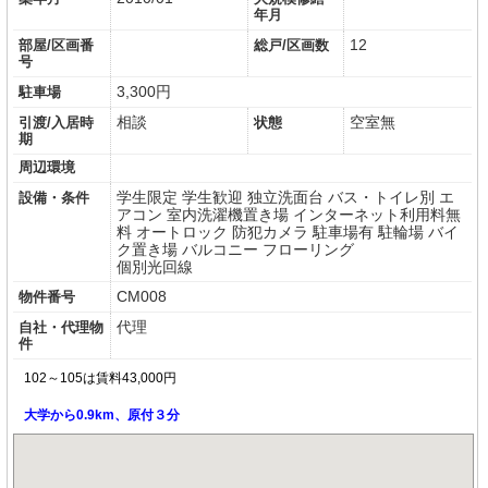
年月
12
部屋/区画番
総戸/区画数
号
3,300円
駐車場
相談
空室無
引渡/入居時
状態
期
周辺環境
学生限定
学生歓迎
独立洗面台
バス・トイレ別
エ
設備・条件
アコン
室内洗濯機置き場
インターネット利用料無
料
オートロック
防犯カメラ
駐車場有
駐輪場
バイ
ク置き場
バルコニー
フローリング
個別光回線
CM008
物件番号
代理
自社・代理物
件
102～105は賃料43,000円
大学から0.9km、原付３分