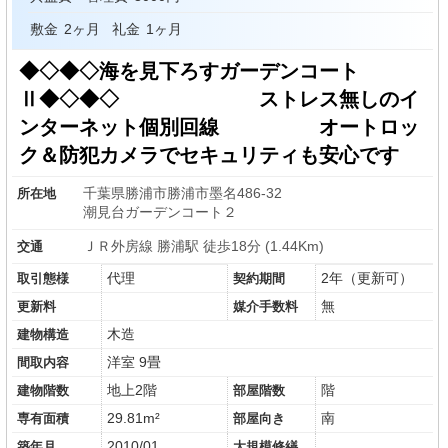
敷金
2ヶ月
礼金
1ヶ月
◆◇◆◇海を見下ろすガーデンコート
Ⅱ◆◇◆◇ ストレス無しのイ
ンターネット個別回線 オートロッ
ク＆防犯カメラでセキュリティも安心です
千葉県勝浦市勝浦市墨名486-32
所在地
潮見台ガーデンコート２
ＪＲ外房線 勝浦駅 徒歩18分 (1.44Km)
交通
代理
2年（更新可）
取引態様
契約期間
無
更新料
媒介手数料
木造
建物構造
洋室 9畳
間取内容
地上2階
階
建物階数
部屋階数
29.81m²
南
専有面積
部屋向き
2010/01
築年月
大規模修繕