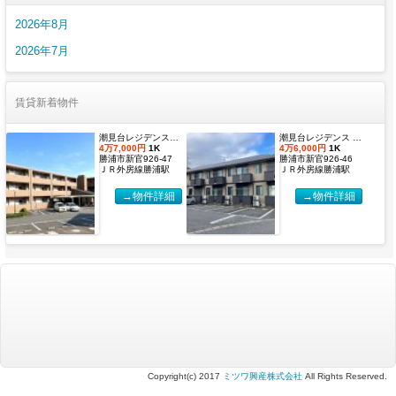
2026年8月
2026年7月
賃貸新着物件
潮見台レジデンス壱番館 Dタイプ
潮見台レジデンス Ｂ棟 Ｂタイプ
4万7,000円
1K
4万6,000円
1K
勝浦市新官926-47
勝浦市新官926-46
ＪＲ外房線勝浦駅
ＪＲ外房線勝浦駅
→物件詳細
→物件詳細
Copyright(c) 2017
ミツワ興産株式会社
All Rights Reserved.