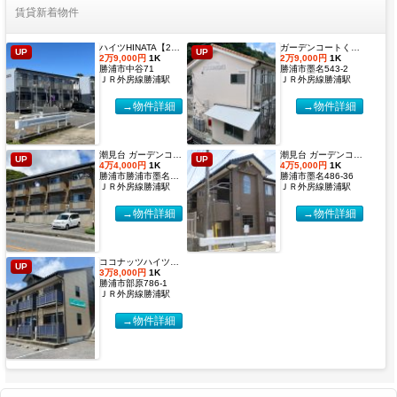
賃貸新着物件
ハイツHINATA【2027年度国際武道大学生 入居申込受付開始しました！】
ガーデンコートくすのき 【2027年度国際武道大学生 入居申込受付開始しました！】
UP
UP
2万9,000円
1K
2万9,000円
1K
勝浦市中谷71
勝浦市墨名543-2
ＪＲ外房線勝浦駅
ＪＲ外房線勝浦駅
→物件詳細
→物件詳細
潮見台 ガーデンコート２【2027年度国際武道大学生 入居申込受付開始しました！】
潮見台 ガーデンコート【2027年度国際武道大学生 入居申込受付開始しました！】
UP
UP
4万4,000円
1K
4万5,000円
1K
勝浦市勝浦市墨名486-32
勝浦市墨名486-36
ＪＲ外房線勝浦駅
ＪＲ外房線勝浦駅
→物件詳細
→物件詳細
ココナッツハイツ６【2027年度国際武道大学生 入居申込受付開始しました！】
UP
3万8,000円
1K
勝浦市部原786-1
ＪＲ外房線勝浦駅
→物件詳細