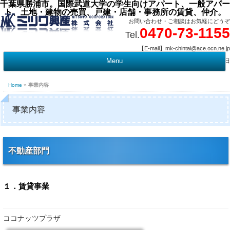
千葉県勝浦市。国際武道大学の学生向けアパート、一般アパー
ト、土地・建物の売買、戸建・店舗・事務所の賃貸、仲介。
お問い合わせ・ご相談はお気軽にどうぞ
0470-73-1155
Tel.
【E-mail】mk-chintai@ace.ocn.ne.jp
【営業時間】09:00 ～ 17:15 【定 休 日】水曜・祭日
Menu
t
c
Home
»
事業内容
事業内容
不動産部門
１．賃貸事業
ココナッツプラザ