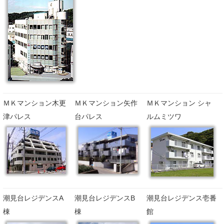
ＭＫマンション木更
ＭＫマンション矢作
ＭＫマンション シャ
津パレス
台パレス
ルムミツワ
潮見台レジデンスA
潮見台レジデンスB
潮見台レジデンス壱番
棟
棟
館