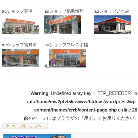
auショップ富津
auショップ稲毛海岸
auショップいすみ
auショップ宮野木
auショップフレスポ稲
毛
Warning
: Undefined array key "HTTP_REFERER" in
/usr/home/mw2pfvf5kr/www/htdocs/wordpress/wp-
content/themes/crrb/content-page.php
on line
26
前のページにはブラウザの『戻る』でお戻りください｡