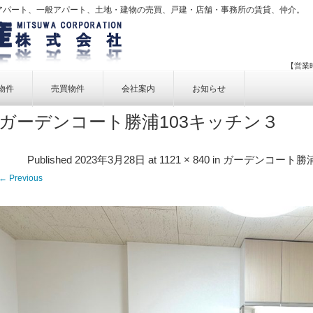
アパート、一般アパート、土地・建物の売買、戸建・店舗・事務所の賃貸、仲介。
【営業時
物件
売買物件
会社案内
お知らせ
ガーデンコート勝浦103キッチン３
賃貸物件一覧
売買物件一覧
事業内容
賃貸物件検索
売買物件検索
個人情報保護方針
Published
2023年3月28日
at
1121 × 840
in
ガーデンコート勝浦 
アクセス
← Previous
お問い合せ