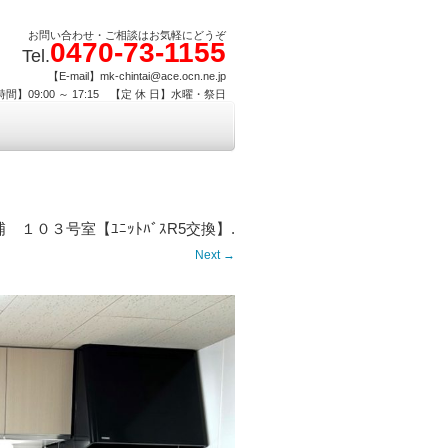
お問い合わせ・ご相談はお気軽にどうぞ
0470-73-1155
Tel.
【E-mail】mk-chintai@ace.ocn.ne.jp
間】09:00 ～ 17:15 【定 休 日】水曜・祭日
１０３号室【ﾕﾆｯﾄﾊﾞｽR5交換】
.
Next →