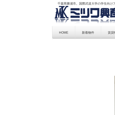
千葉県勝浦市。国際武道大学の学生向け
Skip
to
HOME
新着物件
賃貸
content