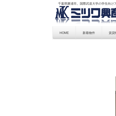
千葉県勝浦市。国際武道大学の学生向け
Skip
to
HOME
新着物件
賃貸
content