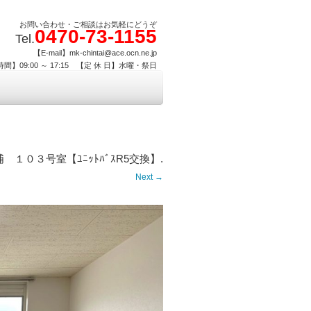
お問い合わせ・ご相談はお気軽にどうぞ
0470-73-1155
Tel.
【E-mail】mk-chintai@ace.ocn.ne.jp
間】09:00 ～ 17:15 【定 休 日】水曜・祭日
１０３号室【ﾕﾆｯﾄﾊﾞｽR5交換】
.
Next →