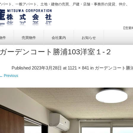
アパート、一般アパート、土地・建物の売買、戸建・店舗・事務所の賃貸、仲介。
【営業時
物件
売買物件
会社案内
お知らせ
ガーデンコート勝浦103洋室１-２
賃貸物件一覧
売買物件一覧
事業内容
賃貸物件検索
売買物件検索
個人情報保護方針
Published
2023年3月28日
at
1121 × 841
in
ガーデンコート勝浦 
アクセス
← Previous
お問い合せ