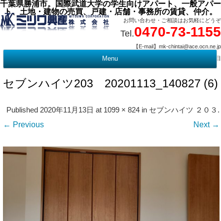
千葉県勝浦市。国際武道大学の学生向けアパート、一般アパー
ト、土地・建物の売買、戸建・店舗・事務所の賃貸、仲介。
お問い合わせ・ご相談はお気軽にどうぞ
0470-73-1155
Tel.
【E-mail】mk-chintai@ace.ocn.ne.jp
【営業時間】09:00 ～ 17:15 【定 休 日】水曜・祭日
Menu
t
c
セブンハイツ203 20201113_140827 (6)
Published
2020年11月13日
at
1099 × 824
in
セブンハイツ ２０３
.
← Previous
Next →