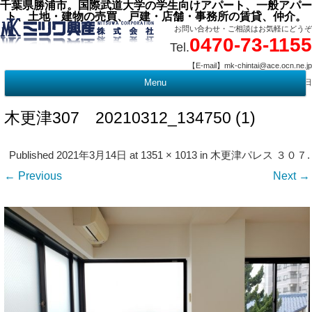
千葉県勝浦市。国際武道大学の学生向けアパート、一般アパー
ト、土地・建物の売買、戸建・店舗・事務所の賃貸、仲介。
お問い合わせ・ご相談はお気軽にどうぞ
0470-73-1155
Tel.
【E-mail】mk-chintai@ace.ocn.ne.jp
【営業時間】09:00 ～ 17:15 【定 休 日】水曜・祭日
Menu
t
c
木更津307 20210312_134750 (1)
Published
2021年3月14日
at
1351 × 1013
in
木更津パレス ３０７
.
← Previous
Next →