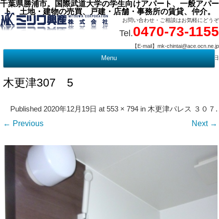
千葉県勝浦市。国際武道大学の学生向けアパート、一般アパー
ト、土地・建物の売買、戸建・店舗・事務所の賃貸、仲介。
お問い合わせ・ご相談はお気軽にどうぞ
0470-73-1155
Tel.
【E-mail】mk-chintai@ace.ocn.ne.jp
【営業時間】09:00 ～ 17:15 【定 休 日】水曜・祭日
Menu
t
c
木更津307 5
Published
2020年12月19日
at
553 × 794
in
木更津パレス ３０７
.
← Previous
Next →