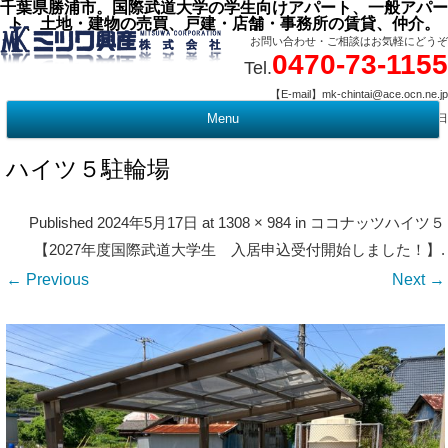
千葉県勝浦市。国際武道大学の学生向けアパート、一般アパー
ト、土地・建物の売買、戸建・店舗・事務所の賃貸、仲介。
お問い合わせ・ご相談はお気軽にどうぞ
0470-73-1155
Tel.
【E-mail】mk-chintai@ace.ocn.ne.jp
【営業時間】09:00 ～ 17:15 【定 休 日】水曜・祭日
Menu
t
c
ハイツ５駐輪場
Published
2024年5月17日
at
1308 × 984
in
ココナッツハイツ５
【2027年度国際武道大学生 入居申込受付開始しました！】
.
← Previous
Next →