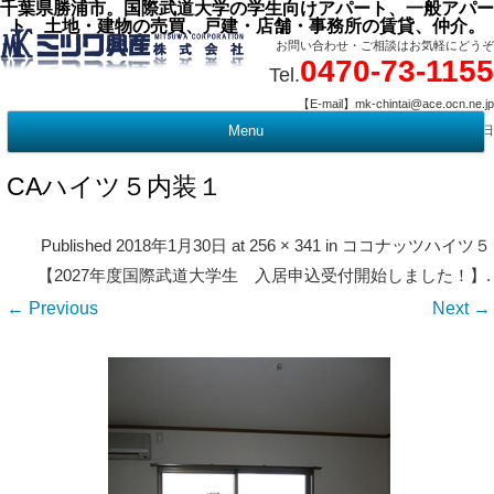
千葉県勝浦市。国際武道大学の学生向けアパート、一般アパー
ト、土地・建物の売買、戸建・店舗・事務所の賃貸、仲介。
お問い合わせ・ご相談はお気軽にどうぞ
0470-73-1155
Tel.
【E-mail】mk-chintai@ace.ocn.ne.jp
【営業時間】09:00 ～ 17:15 【定 休 日】水曜・祭日
Menu
t
c
CAハイツ５内装１
Published
2018年1月30日
at
256 × 341
in
ココナッツハイツ５
【2027年度国際武道大学生 入居申込受付開始しました！】
.
← Previous
Next →