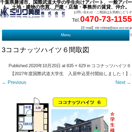
千葉県勝浦市。国際武道大学の学生向けアパート、一般アパー
ト、土地・建物の売買、戸建・店舗・事務所の賃貸、仲介。
お問い合わせ・ご相談はお気軽にどうぞ
0470-73-1155
Tel.
【E-mail】mk-chintai@ace.ocn.ne.jp
【営業時間】09:00 ～ 17:15 【定 休 日】水曜・祭日
Menu
t
c
3ココナッツハイツ６間取図
Published
2020年10月20日
at
835 × 629
in
ココナッツハイツ６
【2027年度国際武道大学生 入居申込受付開始しました！】
.
← Previous
Next →