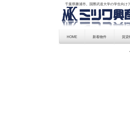
千葉県勝浦市。国際武道大学の学生向け
Skip
to
HOME
新着物件
賃貸
content