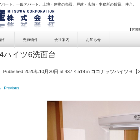
アパート、一般アパート、土地・建物の売買、戸建・店舗・事務所の賃貸、仲介。
【営業時
物件
売買物件
会社案内
お知らせ
4ハイツ6洗面台
賃貸物件一覧
売買物件一覧
事業内容
賃貸物件検索
売買物件検索
個人情報保護方針
Published
2020年10月20日
at
437 × 519
in
ココナッツハイツ６【2
アクセス
← Previous
お問い合せ