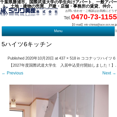
千葉県勝浦市。国際武道大学の学生向けアパート、一般アパー
ト、土地・建物の売買、戸建・店舗・事務所の賃貸、仲介。
お問い合わせ・ご相談はお気軽にどうぞ
0470-73-1155
Tel.
【E-mail】mk-chintai@ace.ocn.ne.jp
【営業時間】09:00 ～ 17:15 【定 休 日】水曜・祭日
Menu
t
c
5ハイツ6キッチン
Published
2020年10月20日
at
437 × 518
in
ココナッツハイツ６
【2027年度国際武道大学生 入居申込受付開始しました！】
.
← Previous
Next →