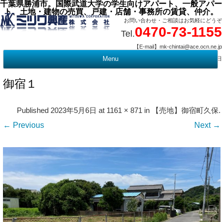
千葉県勝浦市。国際武道大学の学生向けアパート、一般アパー
ト、土地・建物の売買、戸建・店舗・事務所の賃貸、仲介。
お問い合わせ・ご相談はお気軽にどうぞ
0470-73-1155
Tel.
【E-mail】mk-chintai@ace.ocn.ne.jp
【営業時間】09:00 ～ 17:15 【定 休 日】水曜・祭日
Menu
t
c
御宿１
Published
2023年5月6日
at
1161 × 871
in
【売地】御宿町久保
.
← Previous
Next →