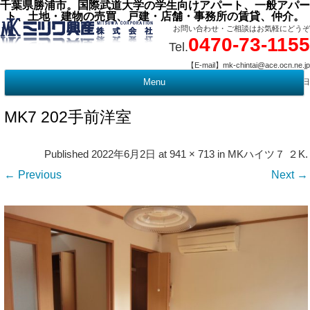
千葉県勝浦市。国際武道大学の学生向けアパート、一般アパー
ト、土地・建物の売買、戸建・店舗・事務所の賃貸、仲介。
お問い合わせ・ご相談はお気軽にどうぞ
0470-73-1155
Tel.
【E-mail】mk-chintai@ace.ocn.ne.jp
【営業時間】09:00 ～ 17:15 【定 休 日】水曜・祭日
Menu
t
c
MK7 202手前洋室
Published
2022年6月2日
at
941 × 713
in
MKハイツ７ ２K
.
← Previous
Next →