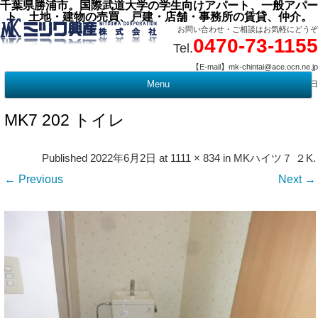
千葉県勝浦市。国際武道大学の学生向けアパート、一般アパー
ト、土地・建物の売買、戸建・店舗・事務所の賃貸、仲介。
お問い合わせ・ご相談はお気軽にどうぞ
0470-73-1155
Tel.
【E-mail】mk-chintai@ace.ocn.ne.jp
【営業時間】09:00 ～ 17:15 【定 休 日】水曜・祭日
Menu
t
c
MK7 202 トイレ
Published
2022年6月2日
at
1111 × 834
in
MKハイツ７ ２K
.
← Previous
Next →