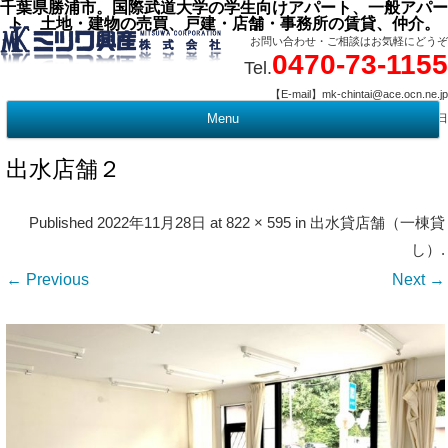
千葉県勝浦市。国際武道大学の学生向けアパート、一般アパー
ト、土地・建物の売買、戸建・店舗・事務所の賃貸、仲介。
お問い合わせ・ご相談はお気軽にどうぞ
0470-73-1155
Tel.
【E-mail】mk-chintai@ace.ocn.ne.jp
【営業時間】09:00 ～ 17:15 【定 休 日】水曜・祭日
Menu
t
c
出水店舗２
Published
2022年11月28日
at
822 × 595
in
出水貸店舗（一棟貸
し）
.
← Previous
Next →