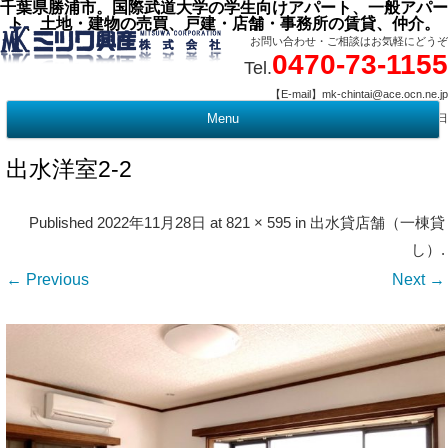
千葉県勝浦市。国際武道大学の学生向けアパート、一般アパー
ト、土地・建物の売買、戸建・店舗・事務所の賃貸、仲介。
お問い合わせ・ご相談はお気軽にどうぞ
0470-73-1155
Tel.
【E-mail】mk-chintai@ace.ocn.ne.jp
【営業時間】09:00 ～ 17:15 【定 休 日】水曜・祭日
Menu
t
c
出水洋室2-2
Published
2022年11月28日
at
821 × 595
in
出水貸店舗（一棟貸
し）
.
← Previous
Next →