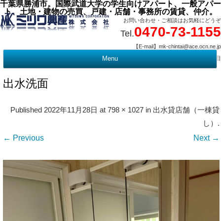
千葉県勝浦市。国際武道大学の学生向けアパート、一般アパー
ト、土地・建物の売買、戸建・店舗・事務所の賃貸、仲介。
お問い合わせ・ご相談はお気軽にどうぞ
0470-73-1155
Tel.
【E-mail】mk-chintai@ace.ocn.ne.jp
【営業時間】09:00 ～ 17:15 【定 休 日】水曜・祭日
Menu
t
c
出水洗面
Published
2022年11月28日
at
798 × 1027
in
出水貸店舗（一棟貸
し）
.
← Previous
Next →