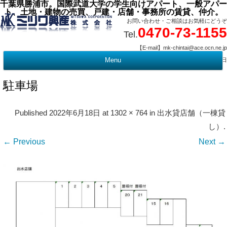
千葉県勝浦市。国際武道大学の学生向けアパート、一般アパー
ト、土地・建物の売買、戸建・店舗・事務所の賃貸、仲介。
お問い合わせ・ご相談はお気軽にどうぞ
0470-73-1155
Tel.
【E-mail】mk-chintai@ace.ocn.ne.jp
【営業時間】09:00 ～ 17:15 【定 休 日】水曜・祭日
Menu
t
c
駐車場
Published
2022年6月18日
at
1302 × 764
in
出水貸店舗（一棟貸
し）
.
← Previous
Next →