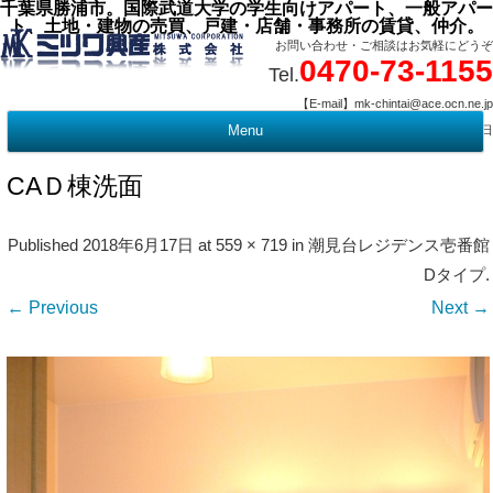
千葉県勝浦市。国際武道大学の学生向けアパート、一般アパー
ト、土地・建物の売買、戸建・店舗・事務所の賃貸、仲介。
お問い合わせ・ご相談はお気軽にどうぞ
0470-73-1155
Tel.
【E-mail】mk-chintai@ace.ocn.ne.jp
【営業時間】09:00 ～ 17:15 【定 休 日】水曜・祭日
Menu
t
c
CAＤ棟洗面
Published
2018年6月17日
at
559 × 719
in
潮見台レジデンス壱番館
Dタイプ
.
← Previous
Next →