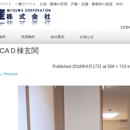
アパート、一般アパート、土地・建物の売買、戸建・店舗・事務所の賃貸、仲介。
【営業時
物件
売買物件
会社案内
お知らせ
CAＤ棟玄関
賃貸物件一覧
売買物件一覧
事業内容
賃貸物件検索
売買物件検索
個人情報保護方針
Published
2018年6月17日
at
558 × 719
i
アクセス
← Previous
お問い合せ