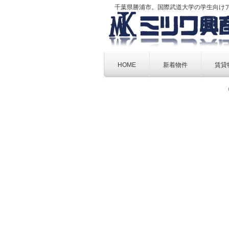
千葉県勝浦市。国際武道大学の学生向け
Skip
to
HOME
新着物件
賃貸
content