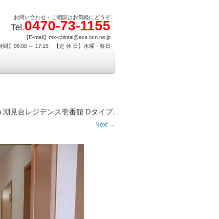
お問い合わせ・ご相談はお気軽にどうぞ
0470-73-1155
Tel.
【E-mail】mk-chintai@ace.ocn.ne.jp
間】09:00 ～ 17:15 【定 休 日】水曜・祭日
n
潮見台レジデンス壱番館 Dタイプ
.
Next →