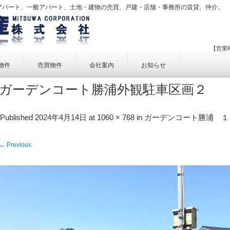
アパート、一般アパート、土地・建物の売買、戸建・店舗・事務所の賃貸、仲介。
【営業時
物件
売買物件
会社案内
お知らせ
ガーデンコート勝浦外観駐車区画２
賃貸物件一覧
売買物件一覧
事業内容
賃貸物件検索
売買物件検索
個人情報保護方針
Published
2024年4月14日
at
1060 × 768
in
ガーデンコート勝浦 １０２
アクセス
← Previous
お問い合せ