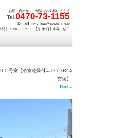
お問い合わせ・ご相談はお気軽にどうぞ
0470-73-1155
Tel.
【E-mail】mk-chintai@ace.ocn.ne.jp
間】09:00 ～ 17:15 【定 休 日】水曜・祭日
号室【浴室乾燥付ﾕﾆｯﾄﾊﾞｽR4.9
交換】
.
Next →