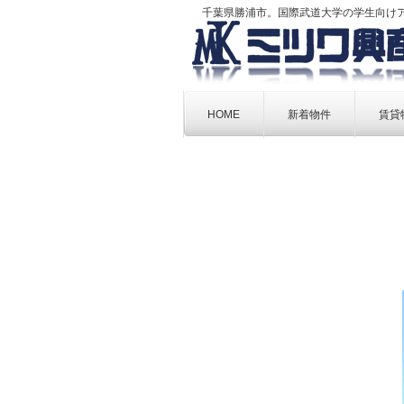
千葉県勝浦市。国際武道大学の学生向け
Skip
to
HOME
新着物件
賃貸
content