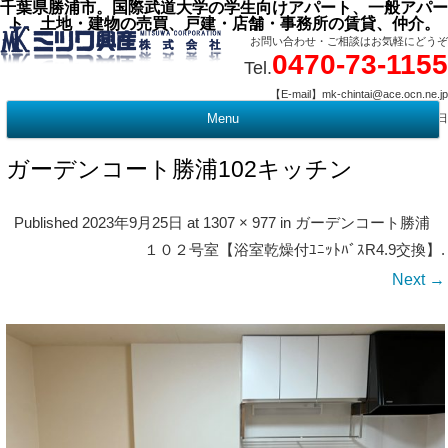
千葉県勝浦市。国際武道大学の学生向けアパート、一般アパー
ト、土地・建物の売買、戸建・店舗・事務所の賃貸、仲介。
お問い合わせ・ご相談はお気軽にどうぞ
0470-73-1155
Tel.
【E-mail】mk-chintai@ace.ocn.ne.jp
【営業時間】09:00 ～ 17:15 【定 休 日】水曜・祭日
Menu
t
c
ガーデンコート勝浦102キッチン
Published
2023年9月25日
at
1307 × 977
in
ガーデンコート勝浦
１０２号室【浴室乾燥付ﾕﾆｯﾄﾊﾞｽR4.9交換】
.
Next →