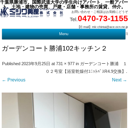
千葉県勝浦市。国際武道大学の学生向けアパート、一般アパー
ト、土地・建物の売買、戸建・店舗・事務所の賃貸、仲介。
お問い合わせ・ご相談はお気軽にどうぞ
0470-73-1155
Tel.
【E-mail】mk-chintai@ace.ocn.ne.jp
【営業時間】09:00 ～ 17:15 【定 休 日】水曜・祭日
Menu
t
c
ガーデンコート勝浦102キッチン２
Published
2023年9月25日
at
731 × 977
in
ガーデンコート勝浦 １
０２号室【浴室乾燥付ﾕﾆｯﾄﾊﾞｽR4.9交換】
.
← Previous
Next →