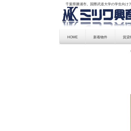
千葉県勝浦市。国際武道大学の学生向け
Skip
to
HOME
新着物件
賃貸
content