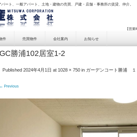
アパート、一般アパート、土地・建物の売買、戸建・店舗・事務所の賃貸、仲介。
【営業時
物件
売買物件
会社案内
お知らせ
GC勝浦102居室1-2
賃貸物件一覧
売買物件一覧
事業内容
賃貸物件検索
売買物件検索
個人情報保護方針
Published
2024年4月1日
at
1028 × 750
in
ガーデンコート勝浦 １０２
アクセス
← Previous
お問い合せ