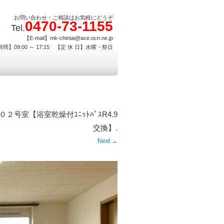
お問い合わせ・ご相談はお気軽にどうぞ
0470-73-1155
Tel.
【E-mail】mk-chintai@ace.ocn.ne.jp
間】09:00 ～ 17:15 【定 休 日】水曜・祭日
号室【浴室乾燥付ﾕﾆｯﾄﾊﾞｽR4.9
交換】
.
Next →