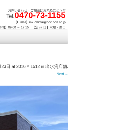
お問い合わせ・ご相談はお気軽にどうぞ
0470-73-1155
Tel.
【E-mail】mk-chintai@ace.ocn.ne.jp
間】09:00 ～ 17:15 【定 休 日】水曜・祭日
月23日
at
2016 × 1512
in
出水貸店舗
.
Next →