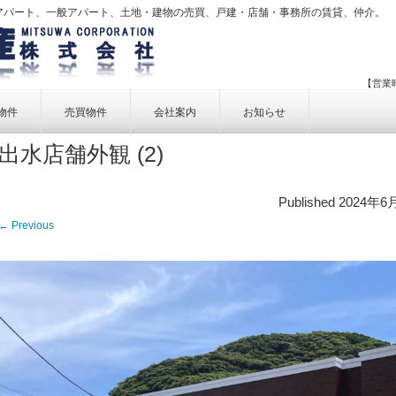
アパート、一般アパート、土地・建物の売買、戸建・店舗・事務所の賃貸、仲介。
【営業時
物件
売買物件
会社案内
お知らせ
出水店舗外観 (2)
賃貸物件一覧
売買物件一覧
事業内容
賃貸物件検索
売買物件検索
個人情報保護方針
Published
2024年6
アクセス
← Previous
お問い合せ