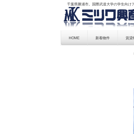
千葉県勝浦市。国際武道大学の学生向け
Skip
to
HOME
新着物件
賃貸
content