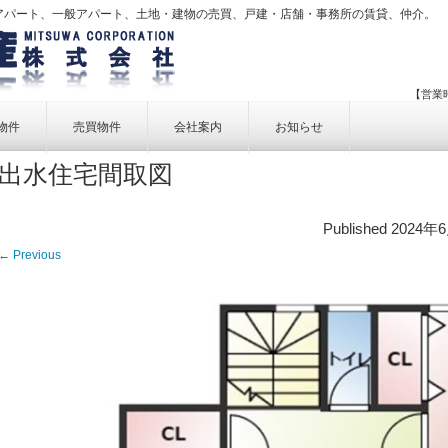
アパート、一般アパート、土地・建物の売買、戸建・店舗・事務所の賃貸、仲介。
【営業時
物件
売買物件
会社案内
お知らせ
出水住宅間取図
賃貸物件一覧
売買物件一覧
事業内容
賃貸物件検索
売買物件検索
個人情報保護方針
Published
2024年
アクセス
← Previous
お問い合せ