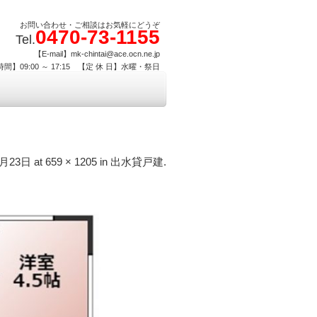
お問い合わせ・ご相談はお気軽にどうぞ
0470-73-1155
Tel.
【E-mail】mk-chintai@ace.ocn.ne.jp
間】09:00 ～ 17:15 【定 休 日】水曜・祭日
6月23日
at
659 × 1205
in
出水貸戸建
.