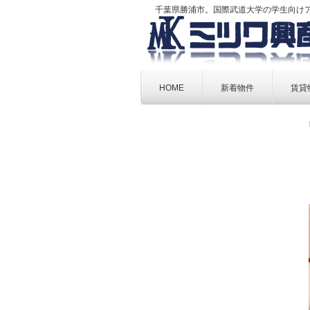
千葉県勝浦市。国際武道大学の学生向け
Skip
to
HOME
新着物件
賃貸
content