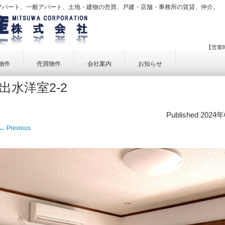
アパート、一般アパート、土地・建物の売買、戸建・店舗・事務所の賃貸、仲介。
【営業時
物件
売買物件
会社案内
お知らせ
出水洋室2-2
賃貸物件一覧
売買物件一覧
事業内容
賃貸物件検索
売買物件検索
個人情報保護方針
Published
2024
アクセス
← Previous
お問い合せ