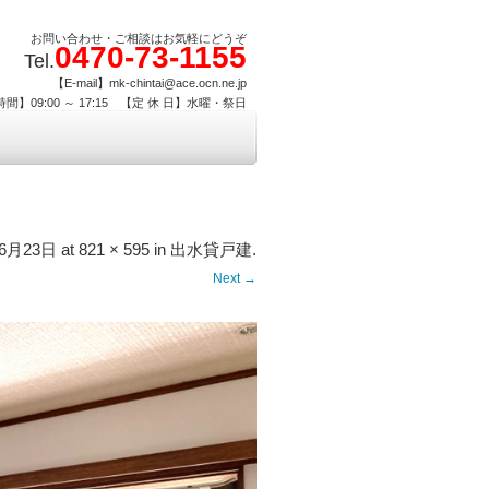
お問い合わせ・ご相談はお気軽にどうぞ
0470-73-1155
Tel.
【E-mail】mk-chintai@ace.ocn.ne.jp
間】09:00 ～ 17:15 【定 休 日】水曜・祭日
年6月23日
at
821 × 595
in
出水貸戸建
.
Next →