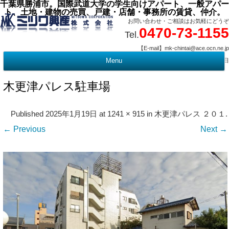
千葉県勝浦市。国際武道大学の学生向けアパート、一般アパー
ト、土地・建物の売買、戸建・店舗・事務所の賃貸、仲介。
お問い合わせ・ご相談はお気軽にどうぞ
0470-73-1155
Tel.
【E-mail】mk-chintai@ace.ocn.ne.jp
【営業時間】09:00 ～ 17:15 【定 休 日】水曜・祭日
Menu
t
c
木更津パレス駐車場
Published
2025年1月19日
at
1241 × 915
in
木更津パレス ２０１
.
← Previous
Next →