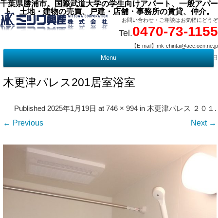
千葉県勝浦市。国際武道大学の学生向けアパート、一般アパー
ト、土地・建物の売買、戸建・店舗・事務所の賃貸、仲介。
お問い合わせ・ご相談はお気軽にどうぞ
0470-73-1155
Tel.
【E-mail】mk-chintai@ace.ocn.ne.jp
【営業時間】09:00 ～ 17:15 【定 休 日】水曜・祭日
Menu
t
c
木更津パレス201居室浴室
Published
2025年1月19日
at
746 × 994
in
木更津パレス ２０１
.
← Previous
Next →