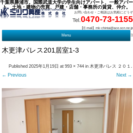
千葉県勝浦市。国際武道大学の学生向けアパート、一般アパー
ト、土地・建物の売買、戸建・店舗・事務所の賃貸、仲介。
お問い合わせ・ご相談はお気軽にどうぞ
0470-73-1155
Tel.
【E-mail】mk-chintai@ace.ocn.ne.jp
【営業時間】09:00 ～ 17:15 【定 休 日】水曜・祭日
Menu
t
c
木更津パレス201居室1-3
Published
2025年1月19日
at
993 × 744
in
木更津パレス ２０１
.
← Previous
Next →