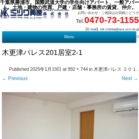
千葉県勝浦市。国際武道大学の学生向けアパート、一般アパー
ト、土地・建物の売買、戸建・店舗・事務所の賃貸、仲介。
お問い合わせ・ご相談はお気軽にどうぞ
0470-73-1155
Tel.
【E-mail】mk-chintai@ace.ocn.ne.jp
【営業時間】09:00 ～ 17:15 【定 休 日】水曜・祭日
Menu
t
c
木更津パレス201居室2-1
Published
2025年1月19日
at
992 × 744
in
木更津パレス ２０１
.
← Previous
Next →