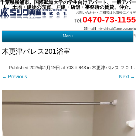
千葉県勝浦市。国際武道大学の学生向けアパート、一般アパー
ト、土地・建物の売買、戸建・店舗・事務所の賃貸、仲介。
お問い合わせ・ご相談はお気軽にどうぞ
0470-73-1155
Tel.
【E-mail】mk-chintai@ace.ocn.ne.jp
【営業時間】09:00 ～ 17:15 【定 休 日】水曜・祭日
Menu
t
c
木更津パレス201浴室
Published
2025年1月19日
at
703 × 943
in
木更津パレス ２０１
.
← Previous
Next →