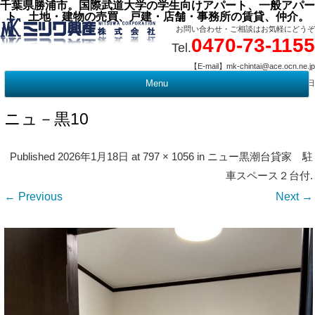
千葉県勝浦市。国際武道大学の学生向けアパート、一般アパー
ト、土地・建物の売買、戸建・店舗・事務所の賃貸、仲介。
お問い合わせ・ご相談はお気軽にどうぞ
0470-73-1155
Tel.
【E-mail】mk-chintai@ace.ocn.ne.jp
【営業時間】09:00 ～ 17:15 【定 休 日】水曜・祭日
Menu
t
c
ニュ－黒10
Published
2026年1月18日
at
797 × 1056
in
ニュー黒潮台貸家 駐
車スペース２台付
.
← Previous
Next →