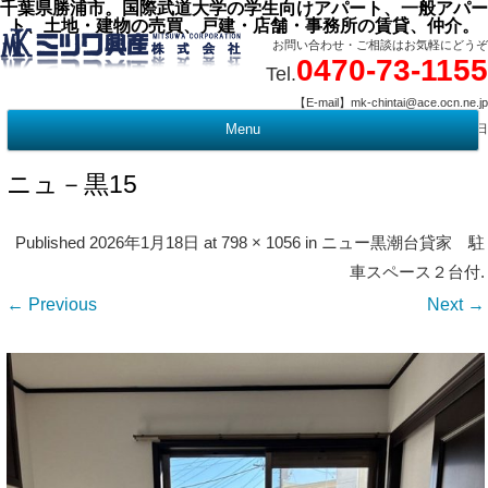
千葉県勝浦市。国際武道大学の学生向けアパート、一般アパー
ト、土地・建物の売買、戸建・店舗・事務所の賃貸、仲介。
お問い合わせ・ご相談はお気軽にどうぞ
0470-73-1155
Tel.
【E-mail】mk-chintai@ace.ocn.ne.jp
【営業時間】09:00 ～ 17:15 【定 休 日】水曜・祭日
Menu
t
c
ニュ－黒15
Published
2026年1月18日
at
798 × 1056
in
ニュー黒潮台貸家 駐
車スペース２台付
.
← Previous
Next →