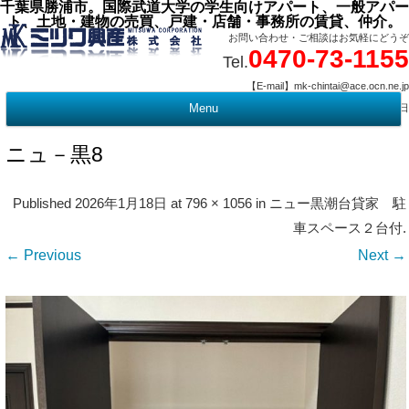
千葉県勝浦市。国際武道大学の学生向けアパート、一般アパー
ト、土地・建物の売買、戸建・店舗・事務所の賃貸、仲介。
お問い合わせ・ご相談はお気軽にどうぞ
0470-73-1155
Tel.
【E-mail】mk-chintai@ace.ocn.ne.jp
【営業時間】09:00 ～ 17:15 【定 休 日】水曜・祭日
Menu
t
c
ニュ－黒8
Published
2026年1月18日
at
796 × 1056
in
ニュー黒潮台貸家 駐
車スペース２台付
.
← Previous
Next →