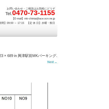
お問い合わせ・ご相談はお気軽にどうぞ
0470-73-1155
Tel.
【E-mail】mk-chintai@ace.ocn.ne.jp
間】09:00 ～ 17:15 【定 休 日】水曜・祭日
23 × 689
in
興津駅前MKパーキング
.
Next →