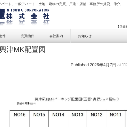
アパート、一般アパート、土地・建物の売買、戸建・店舗・事務所の賃貸、仲介。
【営業時
物件
売買物件
会社案内
お知らせ
興津MK配置図
賃貸物件一覧
売買物件一覧
事業内容
賃貸物件検索
売買物件検索
個人情報保護方針
Published
2026年4月7日
at
11
アクセス
お問い合せ