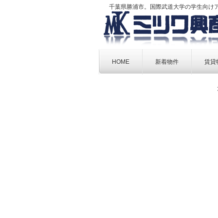
千葉県勝浦市。国際武道大学の学生向け
Skip
to
HOME
新着物件
賃貸
content