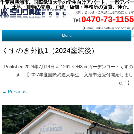
千葉県勝浦市。国際武道大学の学生向けアパート、一般アパー
ト、土地・建物の売買、戸建・店舗・事務所の賃貸、仲介。
お問い合わせ・ご相談はお気軽にどうぞ
0470-73-1155
Tel.
【E-mail】mk-chintai@ace.ocn.ne.jp
【営業時間】09:00 ～ 17:15 【定 休 日】水曜・祭日
Menu
t
c
くすのき外観1（2024塗装後）
Published
2024年7月14日
at
1261 × 943
in
ガーデンコートくすの
き 【2027年度国際武道大学生 入居申込受付開始しまし
た！】
.
← Previous