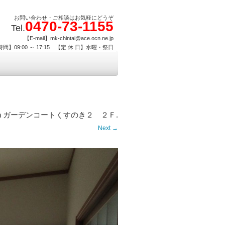
お問い合わせ・ご相談はお気軽にどうぞ
0470-73-1155
Tel.
【E-mail】mk-chintai@ace.ocn.ne.jp
間】09:00 ～ 17:15 【定 休 日】水曜・祭日
n
ガーデンコートくすのき２ ２Ｆ
.
Next →