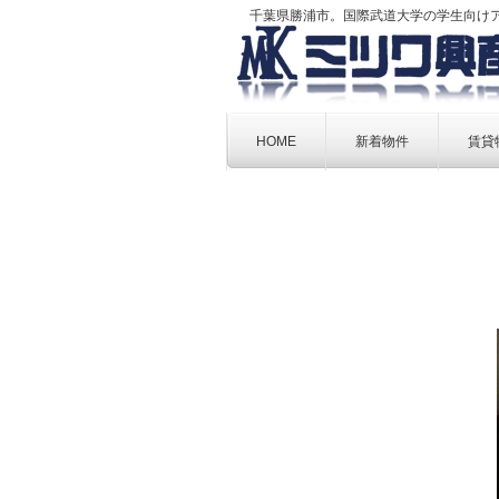
千葉県勝浦市。国際武道大学の学生向け
Skip
to
HOME
新着物件
賃貸
content