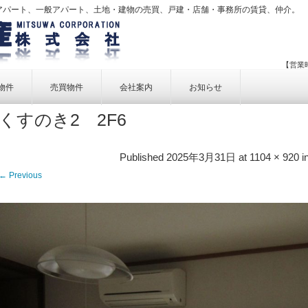
アパート、一般アパート、土地・建物の売買、戸建・店舗・事務所の賃貸、仲介。
【営業時
物件
売買物件
会社案内
お知らせ
くすのき2 2F6
賃貸物件一覧
売買物件一覧
事業内容
賃貸物件検索
売買物件検索
個人情報保護方針
Published
2025年3月31日
at
1104 × 920
i
アクセス
← Previous
お問い合せ