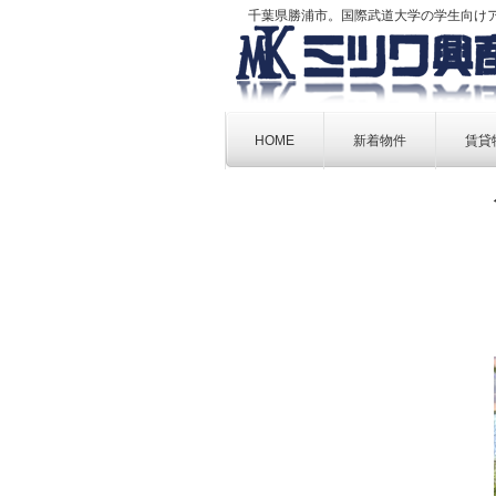
千葉県勝浦市。国際武道大学の学生向け
Skip
to
HOME
新着物件
賃貸
content