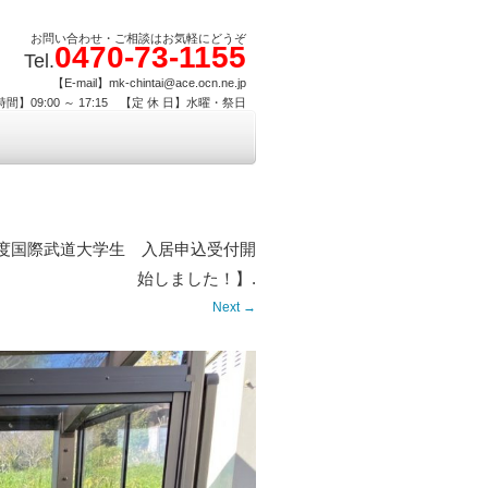
お問い合わせ・ご相談はお気軽にどうぞ
0470-73-1155
Tel.
【E-mail】mk-chintai@ace.ocn.ne.jp
間】09:00 ～ 17:15 【定 休 日】水曜・祭日
27年度国際武道大学生 入居申込受付開
始しました！】
.
Next →