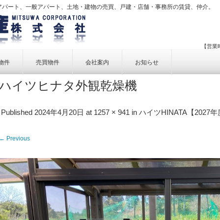
アパート、一般アパート、土地・建物の売買、戸建・店舗・事務所の賃貸、仲介。
【営業時
物件
売買物件
会社案内
お知らせ
ハイツヒナタ外観乾燥機
賃貸物件一覧
売買物件一覧
事業内容
賃貸物件検索
売買物件検索
個人情報保護方針
Published
2024年4月20日
at
1257 × 941
in
ハイツHINATA【20
アクセス
← Previous
お問い合せ