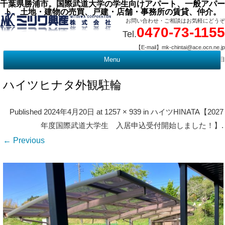
千葉県勝浦市。国際武道大学の学生向けアパート、一般アパー
ト、土地・建物の売買、戸建・店舗・事務所の賃貸、仲介。
お問い合わせ・ご相談はお気軽にどうぞ
0470-73-1155
Tel.
【E-mail】mk-chintai@ace.ocn.ne.jp
【営業時間】09:00 ～ 17:15 【定 休 日】水曜・祭日
Menu
t
c
ハイツヒナタ外観駐輪
Published
2024年4月20日
at
1257 × 939
in
ハイツHINATA【2027
年度国際武道大学生 入居申込受付開始しました！】
.
← Previous