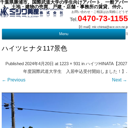
千葉県勝浦市。国際武道大学の学生向けアパート、一般アパー
ト、土地・建物の売買、戸建・店舗・事務所の賃貸、仲介。
お問い合わせ・ご相談はお気軽にどうぞ
0470-73-1155
Tel.
【E-mail】mk-chintai@ace.ocn.ne.jp
【営業時間】09:00 ～ 17:15 【定 休 日】水曜・祭日
Menu
t
c
ハイツヒナタ117景色
Published
2024年4月20日
at
1223 × 931
in
ハイツHINATA【2027
年度国際武道大学生 入居申込受付開始しました！】
.
← Previous
Next →