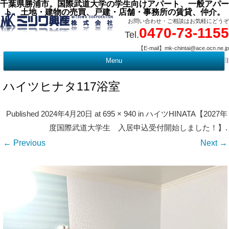
千葉県勝浦市。国際武道大学の学生向けアパート、一般アパー
ト、土地・建物の売買、戸建・店舗・事務所の賃貸、仲介。
お問い合わせ・ご相談はお気軽にどうぞ
0470-73-1155
Tel.
【E-mail】mk-chintai@ace.ocn.ne.jp
【営業時間】09:00 ～ 17:15 【定 休 日】水曜・祭日
Menu
t
c
ハイツヒナタ117浴室
Published
2024年4月20日
at
695 × 940
in
ハイツHINATA【2027年
度国際武道大学生 入居申込受付開始しました！】
.
← Previous
Next →